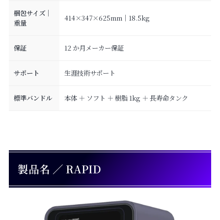
梱包サイズ｜
414×347×625mm｜18.5kg
重量
保証
12 か月メーカー保証
サポート
生涯技術サポート
標準バンドル
本体 ＋ ソフト ＋ 樹脂 1kg ＋ 長寿命タンク
製品名 ／ RAPID