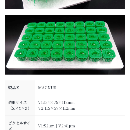
製品名
MAGNUS
造形サイズ
V1:134×75×112mm
（X×Y×Z）
V2:115×59×112mm
ピクセルサイ
V1:52µm｜V2:41µm
ズ