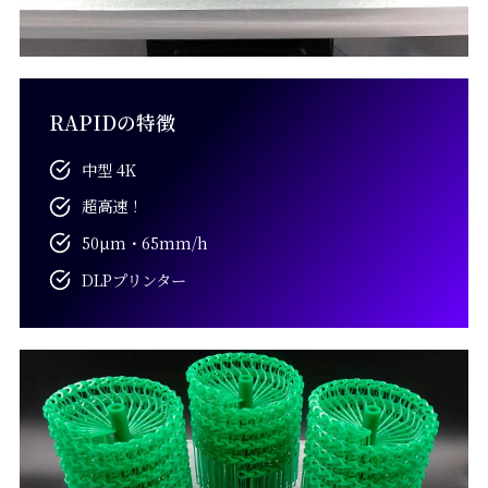
RAPIDの特徴
中型 4K
超高速！
50µm・65mm/h
DLPプリンター