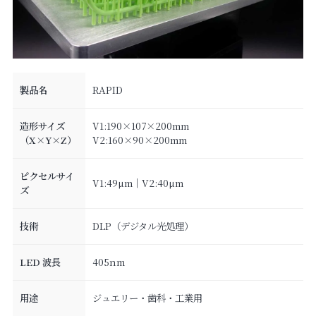
製品名
RAPID
造形サイズ
V1:190×107×200mm
（X×Y×Z）
V2:160×90×200mm
ピクセルサイ
V1:49µm｜V2:40µm
ズ
技術
DLP（デジタル光処理）
LED 波長
405nm
用途
ジュエリー・歯科・工業用