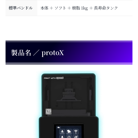
標準バンドル
本体 ＋ ソフト ＋ 樹脂 1kg ＋ 長寿命タンク
製品名 ／ protoX