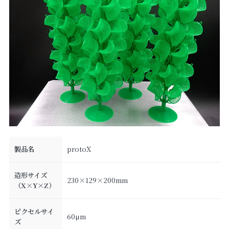
製品名
protoX
造形サイズ
230×129×200mm
（X×Y×Z）
ピクセルサイ
60µm
ズ